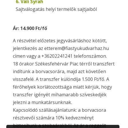
6. Váli Syrah
Sajtválogatás helyi termelők sajtjaiból
Ár: 14.900 Ft/fő
A részvétel előzetes jegyvásárláshoz kötött,
jelentkezés az etterem@fiastyukudvarhaz.hu
címen vagy a +36202241241 telefonszámon.
18 órakor Székesfehérvár Piac térről transzfert
indítunk a borvacsorára, majd azt követően
visszafelé. A transzfer különdíja 1.500 Ft/fő. A
férőhelyek korlátozottsága miatt kérjük, hogy
transzfer igényét mihamarabb szíveskedjék
jelezni a munkatársunknak.
Kapcsolódó szállásajánlatunk: a borvacsora
résztvevői számára 10% kedvezményt
biztosítunk a szobaárakból. Az ár a reggelit