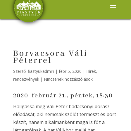
Borvacsora Váli
Péterrel
Szerző:
fiastyukadmin
|
febr 5, 2020
|
Hírek,
rendezvények
|
Nincsenek hozzászólások
2020. február 21., péntek, 18:30
Hallgassa meg Váli Péter badacsonyi borász
előadását, aki nemcsak szőlőt termeszt és bort
készít, hanem alkalmanként maga is főz a
látogatóinak. A hat Váli-bor mellé hat