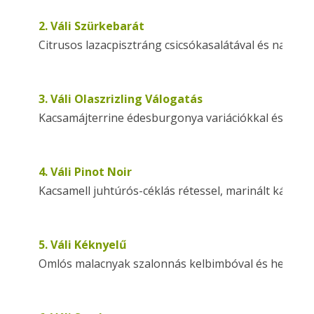
2. Váli Szürkebarát
Citrusos lazacpisztráng csicsókasalátával és naranc
3. Váli Olaszrizling Válogatás
Kacsamájterrine édesburgonya variációkkal és asz
4. Váli Pinot Noir
Kacsamell juhtúrós-céklás rétessel, marinált káposz
5. Váli Kéknyelű
Omlós malacnyak szalonnás kelbimbóval és hegyi saj