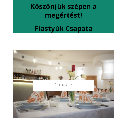
Köszönjük szépen a
megértést!
Fiastyúk Csapata
ÉTLAP