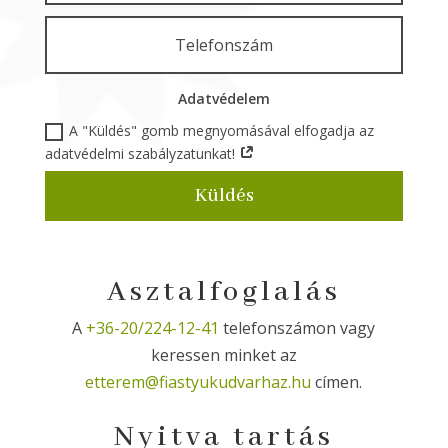
Adatvédelem
A "Küldés" gomb megnyomásával elfogadja az
adatvédelmi szabályzatunkat!
Küldés
Asztalfoglalás
A
+36-20/224-12-41
telefonszámon vagy
keressen minket az
etterem@fiastyukudvarhaz.hu
címen.
Nyitva tartás