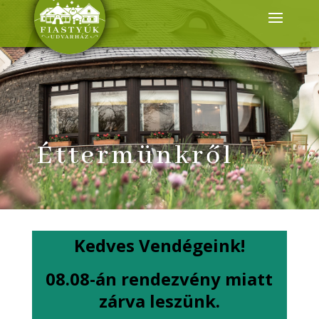
Éttermünkről
Kedves Vendégeink!
08.08-án rendezvény miatt
zárva leszünk.