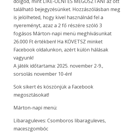
dolgod, mint LIKE-OLNI ÉS MEGOSZTANI az ott
található bejegyzésünket. Hozzászólásban meg
is jelölheted, hogy kivel használnád fel a
nyereményt, azaz a 2 fő részére szóló 3
fogásos Márton-napi menü meghívásunkat
26.000 Ft értékben! Ha KÖVETSZ minket
Facebook oldalunkon, azért külön hálásak
vagyunk!
A játék időtartama: 2025. november 2-9.,
sorsolás november 10-én!
Sok sikert és köszönjük a Facebook
megosztásokat!
Márton-napi menü:
Libaraguleves: Csomboros libaraguleves,
maceszgombóc