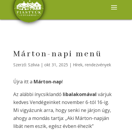
Márton-napi menü
Szerző:
Szilvia
|
okt 31, 2025
|
Hírek, rendezvények
Újra itt a
Márton-nap
!
Az alábbi ínycsiklandó
libalakomával
várjuk
kedves Vendégeinket november 6-tól 16-ig.
Mi vigyázunk arra, hogy senki ne járjon úgy,
ahogy a mondás tartja: „Aki Márton-napján
libát nem eszik, egész évben éhezik”